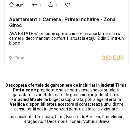
2
40m
1
1
Apartamant 1 Camera | Prima Inchirire - Zona
Giroc
AVA ESTATE vă propune spre închiriere un apartament cu o
cameră, decomandat, confort 1, situat la etajul 2 din 3, într-un
bloc c
350 EUR
Giroc
Descopera ofertele
de
garsoniere de inchiriat in judetul Timis
.
Poti alege
o proprietate sa se potriveasca nevoilor tale, iti
garantam o varietate mare de garsoniere in judetul Timis.
Folosind filtrele
de buget si suprafata, poti alege oferta ta.
Verifica disponibilitatea
acestora si contacteaza unul dintre
consultantii nostri de vanzari pentru a stabili o vizionare.
Top localitati:
Timisoara
,
Giroc
,
Bucuresti
,
Berceni
,
Pantelimon
,
Bragadiru
,
1 Decembrie
,
Tunari
,
Vulturu
,
Jilava